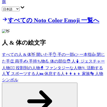
旗
すべての Noto Color Emoji 一覧へ
人 & 体
の絵文字
すべての人 & 体
👋
開いた手
👌
手の一部
👉
一本指
👍
閉じ
た手
👏
両手
✍️
手持ち物
💪
体の部位
🧑
人
🤷
ジェスチャー
人物
🧑‍⚕️
役割別の人物
🧙
ファンタジーな人物
🏃
活動する
人
🏋️
スポーツする人
🛌
休息する人
👨‍👩‍👧‍👦
家族
👣
人物
シンボル