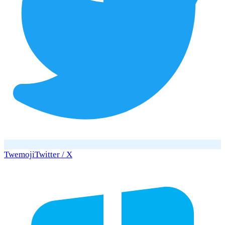
Twemoji
Twitter / X