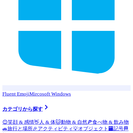
Fluent Emoji
Mircosoft Windows
カテゴリから探す
😊
笑顔 & 感情
👋
人 & 体
🐱
動物 & 自然
🍕
食べ物 & 飲み物
🚗
旅行と場所
🎉
アクティビティ
💡
オブジェクト
🏧
記号
🏁