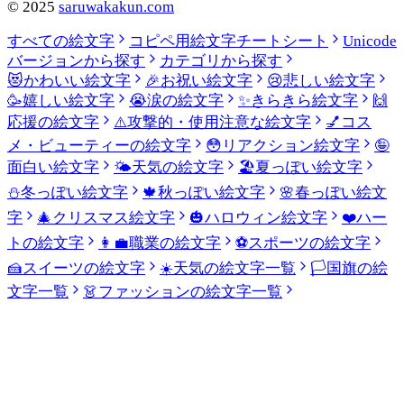
©
2025
saruwakakun.com
すべての絵文字
コピペ用絵文字チートシート
Unicode
バージョンから探す
カテゴリから探す
😻
かわいい絵文字
🎉
お祝い絵文字
😢
悲しい絵文字
🥳
嬉しい絵文字
😭
涙の絵文字
✨
きらきら絵文字
🙌
応援の絵文字
⚠️
攻撃的・使用注意な絵文字
💅
コス
メ・ビューティーの絵文字
😳
リアクション絵文字
🤪
面白い絵文字
🌤️
天気の絵文字
🏖️
夏っぽい絵文字
⛄
冬っぽい絵文字
🍁
秋っぽい絵文字
🌸
春っぽい絵文
字
🎄
クリスマス絵文字
🎃
ハロウィン絵文字
❤️
ハー
トの絵文字
👩‍💼
職業の絵文字
⚽
スポーツの絵文字
🍰
スイーツの絵文字
☀️
天気の絵文字一覧
🏳️
国旗の絵
文字一覧
👗
ファッションの絵文字一覧