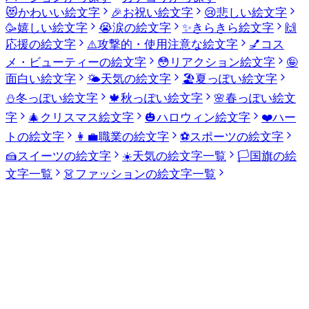
😻
かわいい絵文字
🎉
お祝い絵文字
😢
悲しい絵文字
🥳
嬉しい絵文字
😭
涙の絵文字
✨
きらきら絵文字
🙌
応援の絵文字
⚠️
攻撃的・使用注意な絵文字
💅
コス
メ・ビューティーの絵文字
😳
リアクション絵文字
🤪
面白い絵文字
🌤️
天気の絵文字
🏖️
夏っぽい絵文字
⛄
冬っぽい絵文字
🍁
秋っぽい絵文字
🌸
春っぽい絵文
字
🎄
クリスマス絵文字
🎃
ハロウィン絵文字
❤️
ハー
トの絵文字
👩‍💼
職業の絵文字
⚽
スポーツの絵文字
🍰
スイーツの絵文字
☀️
天気の絵文字一覧
🏳️
国旗の絵
文字一覧
👗
ファッションの絵文字一覧