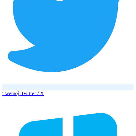
Twemoji
Twitter / X