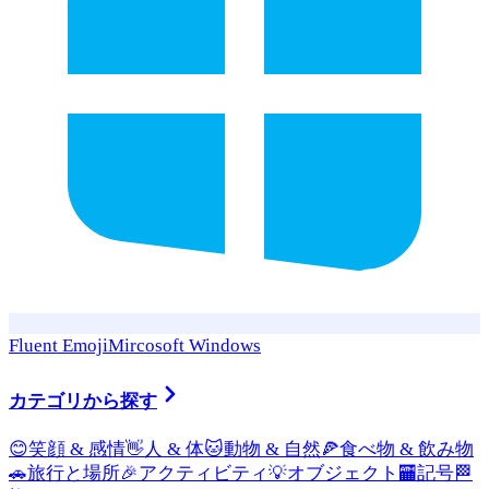
Fluent Emoji
Mircosoft Windows
カテゴリから探す
😊
笑顔 & 感情
👋
人 & 体
🐱
動物 & 自然
🍕
食べ物 & 飲み物
🚗
旅行と場所
🎉
アクティビティ
💡
オブジェクト
🏧
記号
🏁