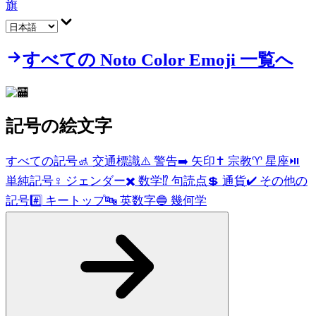
旗
すべての Noto Color Emoji 一覧へ
記号
の絵文字
すべての記号
🚮
交通標識
⚠️
警告
➡️
矢印
✝️
宗教
♈
星座
⏯️
単純記号
♀️
ジェンダー
✖️
数学
⁉️
句読点
💲
通貨
✔️
その他の
記号
#️⃣
キートップ
🔤
英数字
🔵
幾何学