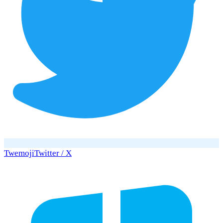
Twemoji
Twitter / X