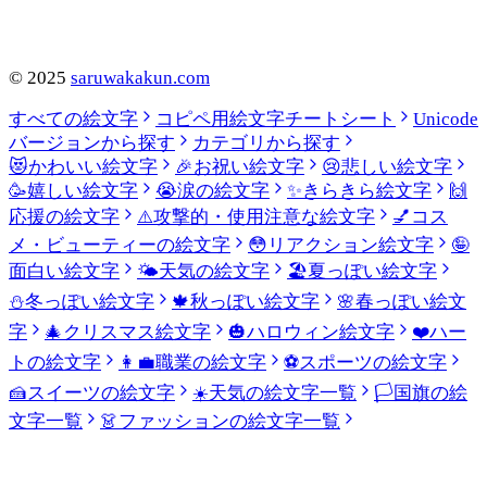
©
2025
saruwakakun.com
すべての絵文字
コピペ用絵文字チートシート
Unicode
バージョンから探す
カテゴリから探す
😻
かわいい絵文字
🎉
お祝い絵文字
😢
悲しい絵文字
🥳
嬉しい絵文字
😭
涙の絵文字
✨
きらきら絵文字
🙌
応援の絵文字
⚠️
攻撃的・使用注意な絵文字
💅
コス
メ・ビューティーの絵文字
😳
リアクション絵文字
🤪
面白い絵文字
🌤️
天気の絵文字
🏖️
夏っぽい絵文字
⛄
冬っぽい絵文字
🍁
秋っぽい絵文字
🌸
春っぽい絵文
字
🎄
クリスマス絵文字
🎃
ハロウィン絵文字
❤️
ハー
トの絵文字
👩‍💼
職業の絵文字
⚽
スポーツの絵文字
🍰
スイーツの絵文字
☀️
天気の絵文字一覧
🏳️
国旗の絵
文字一覧
👗
ファッションの絵文字一覧