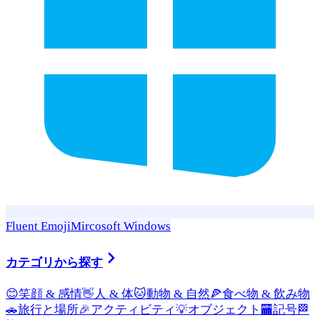
Fluent Emoji
Mircosoft Windows
カテゴリから探す
😊
笑顔 & 感情
👋
人 & 体
🐱
動物 & 自然
🍕
食べ物 & 飲み物
🚗
旅行と場所
🎉
アクティビティ
💡
オブジェクト
🏧
記号
🏁