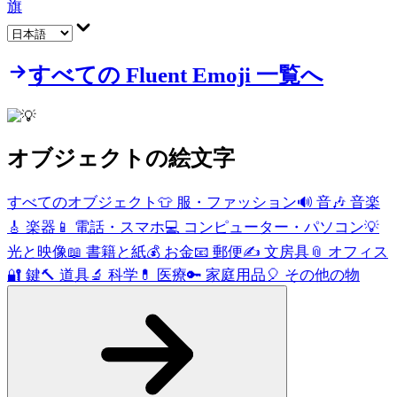
旗
すべての Fluent Emoji 一覧へ
オブジェクト
の絵文字
すべてのオブジェクト
👕
服・ファッション
🔊
音
🎶
音楽
🎸
楽器
📱
電話・スマホ
💻
コンピューター・パソコン
💡
光と映像
📖
書籍と紙
💰
お金
📧
郵便
✍️
文房具
📎
オフィス
🔐
鍵
🔨
道具
🔬
科学
💊
医療
🔑
家庭用品
🎈
その他の物