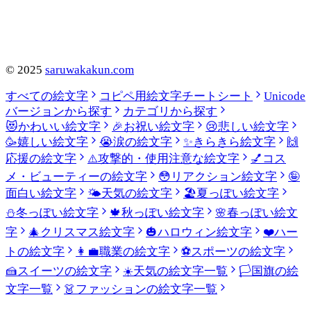
©
2025
saruwakakun.com
すべての絵文字
コピペ用絵文字チートシート
Unicode
バージョンから探す
カテゴリから探す
😻
かわいい絵文字
🎉
お祝い絵文字
😢
悲しい絵文字
🥳
嬉しい絵文字
😭
涙の絵文字
✨
きらきら絵文字
🙌
応援の絵文字
⚠️
攻撃的・使用注意な絵文字
💅
コス
メ・ビューティーの絵文字
😳
リアクション絵文字
🤪
面白い絵文字
🌤️
天気の絵文字
🏖️
夏っぽい絵文字
⛄
冬っぽい絵文字
🍁
秋っぽい絵文字
🌸
春っぽい絵文
字
🎄
クリスマス絵文字
🎃
ハロウィン絵文字
❤️
ハー
トの絵文字
👩‍💼
職業の絵文字
⚽
スポーツの絵文字
🍰
スイーツの絵文字
☀️
天気の絵文字一覧
🏳️
国旗の絵
文字一覧
👗
ファッションの絵文字一覧