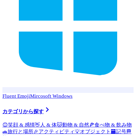
Fluent Emoji
Mircosoft Windows
カテゴリから探す
😊
笑顔 & 感情
👋
人 & 体
🐱
動物 & 自然
🍕
食べ物 & 飲み物
🚗
旅行と場所
🎉
アクティビティ
💡
オブジェクト
🏧
記号
🏁