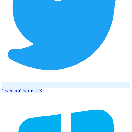
Twemoji
Twitter / X