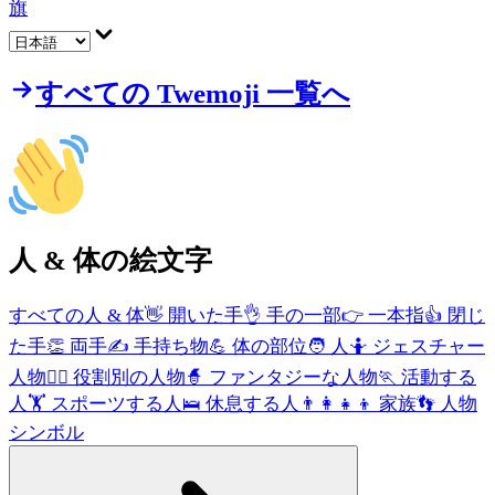
旗
すべての Twemoji 一覧へ
人 & 体
の絵文字
すべての人 & 体
👋
開いた手
👌
手の一部
👉
一本指
👍
閉じ
た手
👏
両手
✍️
手持ち物
💪
体の部位
🧑
人
🤷
ジェスチャー
人物
🧑‍⚕️
役割別の人物
🧙
ファンタジーな人物
🏃
活動する
人
🏋️
スポーツする人
🛌
休息する人
👨‍👩‍👧‍👦
家族
👣
人物
シンボル