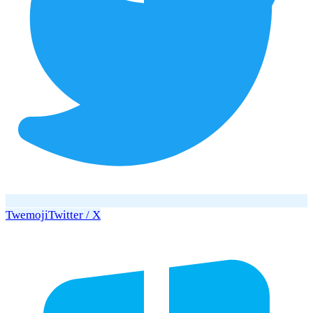
Twemoji
Twitter / X