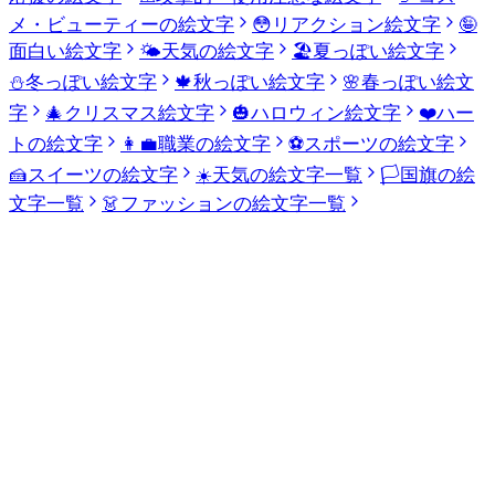
メ・ビューティーの絵文字
😳
リアクション絵文字
🤪
面白い絵文字
🌤️
天気の絵文字
🏖️
夏っぽい絵文字
⛄
冬っぽい絵文字
🍁
秋っぽい絵文字
🌸
春っぽい絵文
字
🎄
クリスマス絵文字
🎃
ハロウィン絵文字
❤️
ハー
トの絵文字
👩‍💼
職業の絵文字
⚽
スポーツの絵文字
🍰
スイーツの絵文字
☀️
天気の絵文字一覧
🏳️
国旗の絵
文字一覧
👗
ファッションの絵文字一覧