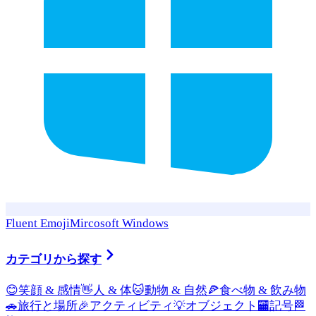
Fluent Emoji
Mircosoft Windows
カテゴリから探す
😊
笑顔 & 感情
👋
人 & 体
🐱
動物 & 自然
🍕
食べ物 & 飲み物
🚗
旅行と場所
🎉
アクティビティ
💡
オブジェクト
🏧
記号
🏁