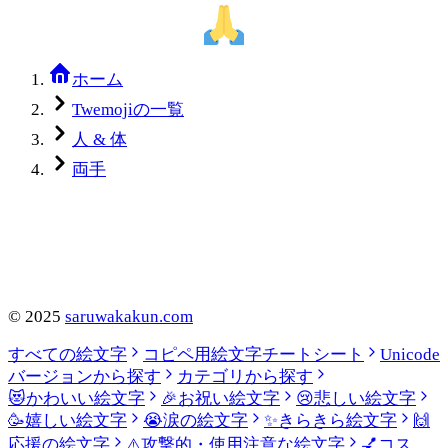
ホーム
Twemojiの一覧
人 & 体
両手
©
2025
saruwakakun.com
すべての絵文字
コピペ用絵文字チートシート
Unicode
バージョンから探す
カテゴリから探す
😻
かわいい絵文字
🎉
お祝い絵文字
😢
悲しい絵文字
🥳
嬉しい絵文字
😭
涙の絵文字
✨
きらきら絵文字
🙌
応援の絵文字
⚠️
攻撃的・使用注意な絵文字
💅
コス