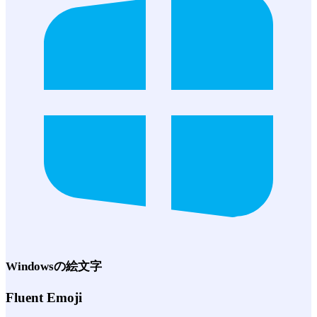
Windows
の絵文字
Fluent Emoji