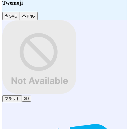
Twemoji
SVG
PNG
フラット
3D