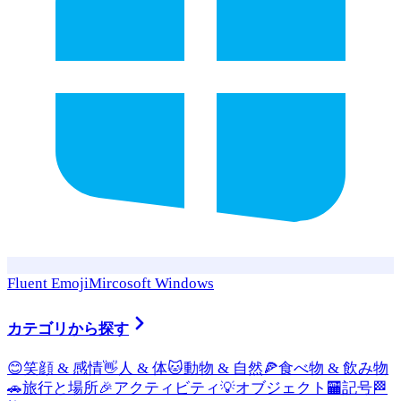
Fluent Emoji
Mircosoft Windows
カテゴリから探す
😊
笑顔 & 感情
👋
人 & 体
🐱
動物 & 自然
🍕
食べ物 & 飲み物
🚗
旅行と場所
🎉
アクティビティ
💡
オブジェクト
🏧
記号
🏁