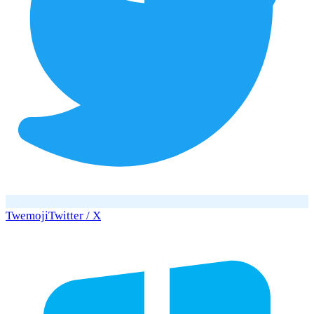
Twemoji
Twitter / X