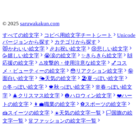
©
2025
saruwakakun.com
すべての絵文字
コピペ用絵文字チートシート
Unicode
バージョンから探す
カテゴリから探す
😻
かわいい絵文字
🎉
お祝い絵文字
😢
悲しい絵文字
🥳
嬉しい絵文字
😭
涙の絵文字
✨
きらきら絵文字
🙌
応援の絵文字
⚠️
攻撃的・使用注意な絵文字
💅
コス
メ・ビューティーの絵文字
😳
リアクション絵文字
🤪
面白い絵文字
🌤️
天気の絵文字
🏖️
夏っぽい絵文字
⛄
冬っぽい絵文字
🍁
秋っぽい絵文字
🌸
春っぽい絵文
字
🎄
クリスマス絵文字
🎃
ハロウィン絵文字
❤️
ハー
トの絵文字
👩‍💼
職業の絵文字
⚽
スポーツの絵文字
🍰
スイーツの絵文字
☀️
天気の絵文字一覧
🏳️
国旗の絵
文字一覧
👗
ファッションの絵文字一覧