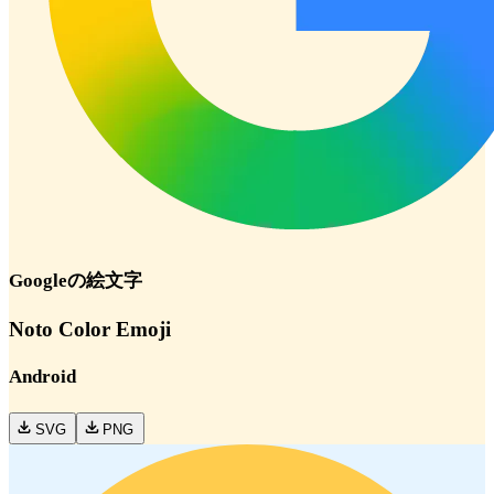
Google
の絵文字
Noto Color Emoji
Android
SVG
PNG