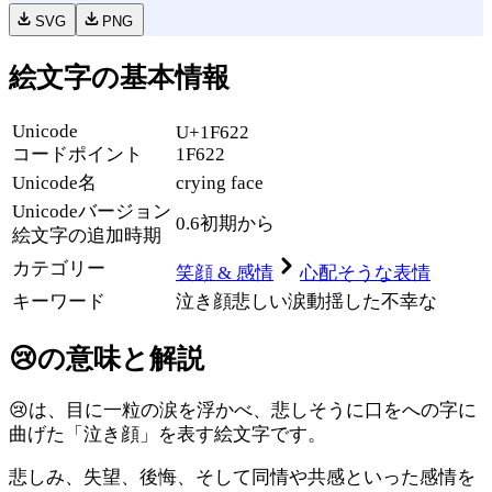
SVG
PNG
絵文字の基本情報
Unicode
U+1F622
コードポイント
1F622
Unicode名
crying face
Unicode
バージョン
0.6
初期から
絵文字の追加時期
カテゴリー
笑顔 & 感情
心配そうな表情
キーワード
泣き顔
悲しい
涙
動揺した
不幸な
😢
の意味と解説
😢は、目に一粒の涙を浮かべ、悲しそうに口をへの字に
曲げた「泣き顔」を表す絵文字です。
悲しみ、失望、後悔、そして同情や共感といった感情を