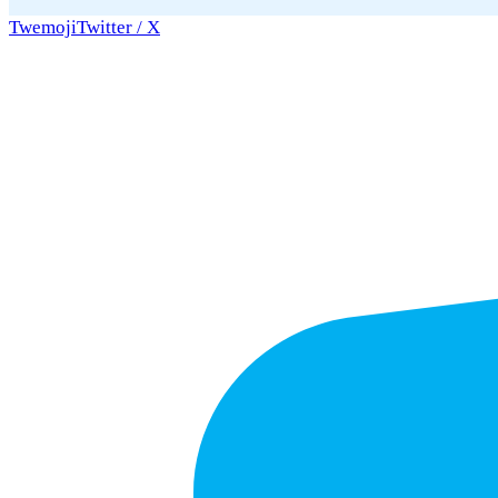
Twemoji
Twitter / X