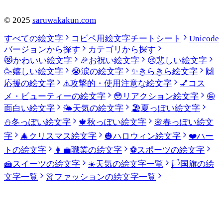
©
2025
saruwakakun.com
すべての絵文字
コピペ用絵文字チートシート
Unicode
バージョンから探す
カテゴリから探す
😻
かわいい絵文字
🎉
お祝い絵文字
😢
悲しい絵文字
🥳
嬉しい絵文字
😭
涙の絵文字
✨
きらきら絵文字
🙌
応援の絵文字
⚠️
攻撃的・使用注意な絵文字
💅
コス
メ・ビューティーの絵文字
😳
リアクション絵文字
🤪
面白い絵文字
🌤️
天気の絵文字
🏖️
夏っぽい絵文字
⛄
冬っぽい絵文字
🍁
秋っぽい絵文字
🌸
春っぽい絵文
字
🎄
クリスマス絵文字
🎃
ハロウィン絵文字
❤️
ハー
トの絵文字
👩‍💼
職業の絵文字
⚽
スポーツの絵文字
🍰
スイーツの絵文字
☀️
天気の絵文字一覧
🏳️
国旗の絵
文字一覧
👗
ファッションの絵文字一覧