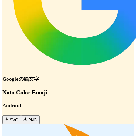
Google
の絵文字
Noto Color Emoji
Android
SVG
PNG