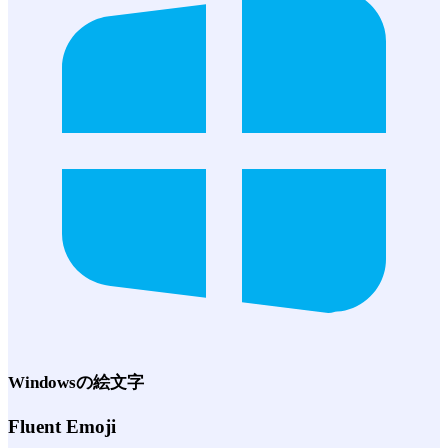
Windows
の絵文字
Fluent Emoji