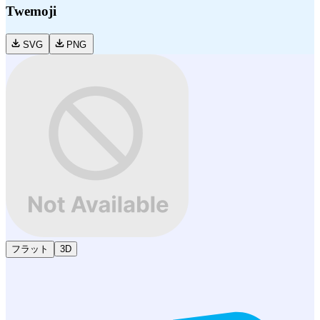
Twemoji
SVG
PNG
フラット
3D