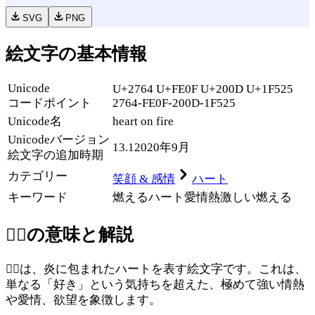
SVG
PNG
絵文字の基本情報
Unicode
U+2764 U+FE0F U+200D U+1F525
コードポイント
2764-FE0F-200D-1F525
Unicode名
heart on fire
Unicode
バージョン
13.1
2020年9月
絵文字の追加時期
カテゴリー
笑顔 & 感情
ハート
キーワード
燃えるハート
愛
情熱
激しい
燃える
❤️‍🔥
の意味と解説
❤️‍🔥は、炎に包まれたハートを表す絵文字です。これは、
単なる「好き」という気持ちを超えた、極めて強い情熱
や愛情、欲望を象徴します。