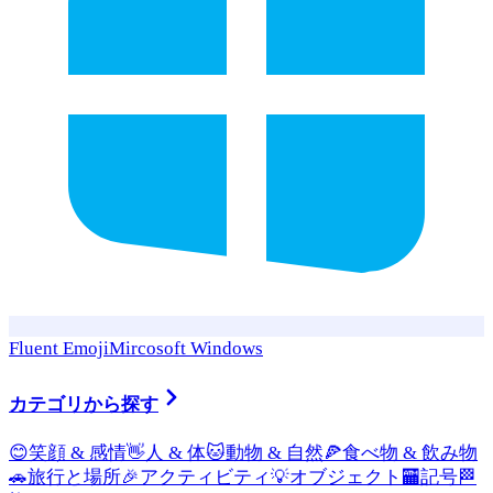
Fluent Emoji
Mircosoft Windows
カテゴリから探す
😊
笑顔 & 感情
👋
人 & 体
🐱
動物 & 自然
🍕
食べ物 & 飲み物
🚗
旅行と場所
🎉
アクティビティ
💡
オブジェクト
🏧
記号
🏁