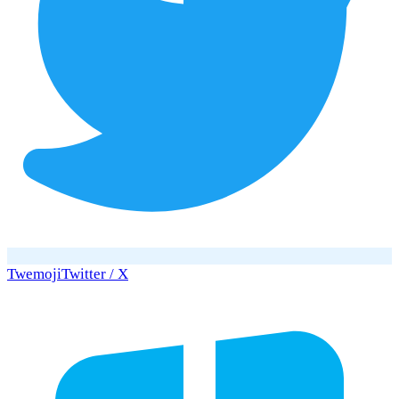
Twemoji
Twitter / X