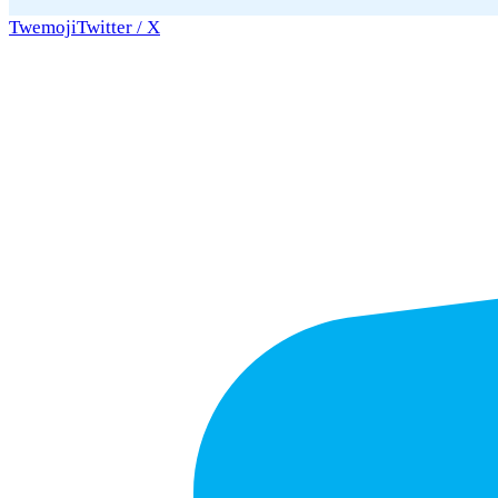
Twemoji
Twitter / X