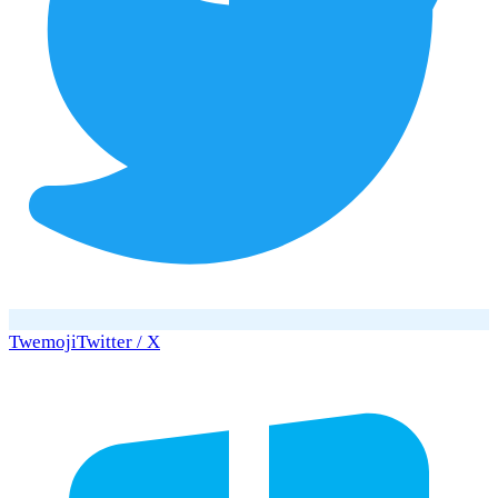
Twemoji
Twitter / X