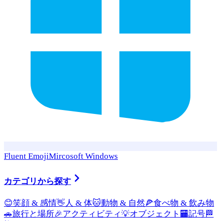
Fluent Emoji
Mircosoft Windows
カテゴリから探す
😊
笑顔 & 感情
👋
人 & 体
🐱
動物 & 自然
🍕
食べ物 & 飲み物
🚗
旅行と場所
🎉
アクティビティ
💡
オブジェクト
🏧
記号
🏁