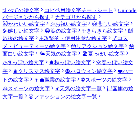
すべての絵文字
コピペ用絵文字チートシート
Unicode
バージョンから探す
カテゴリから探す
😻
かわいい絵文字
🎉
お祝い絵文字
😢
悲しい絵文字
🥳
嬉しい絵文字
😭
涙の絵文字
✨
きらきら絵文字
🙌
応援の絵文字
⚠️
攻撃的・使用注意な絵文字
💅
コス
メ・ビューティーの絵文字
😳
リアクション絵文字
🤪
面白い絵文字
🌤️
天気の絵文字
🏖️
夏っぽい絵文字
⛄
冬っぽい絵文字
🍁
秋っぽい絵文字
🌸
春っぽい絵文
字
🎄
クリスマス絵文字
🎃
ハロウィン絵文字
❤️
ハー
トの絵文字
👩‍💼
職業の絵文字
⚽
スポーツの絵文字
🍰
スイーツの絵文字
☀️
天気の絵文字一覧
🏳️
国旗の絵
文字一覧
👗
ファッションの絵文字一覧