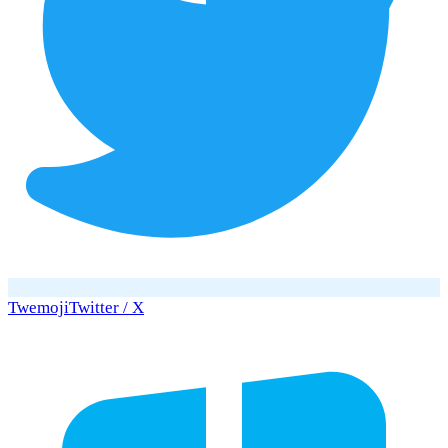
Twemoji
Twitter / X