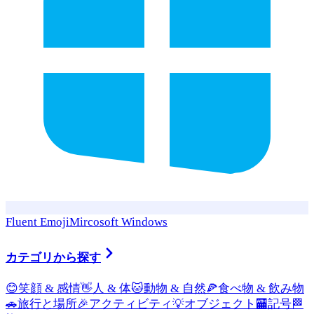
Fluent Emoji
Mircosoft Windows
カテゴリから探す
😊
笑顔 & 感情
👋
人 & 体
🐱
動物 & 自然
🍕
食べ物 & 飲み物
🚗
旅行と場所
🎉
アクティビティ
💡
オブジェクト
🏧
記号
🏁