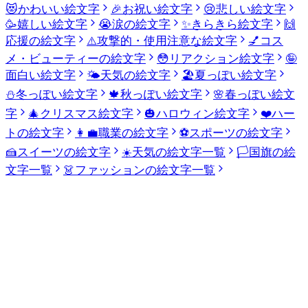
😻
かわいい絵文字
🎉
お祝い絵文字
😢
悲しい絵文字
🥳
嬉しい絵文字
😭
涙の絵文字
✨
きらきら絵文字
🙌
応援の絵文字
⚠️
攻撃的・使用注意な絵文字
💅
コス
メ・ビューティーの絵文字
😳
リアクション絵文字
🤪
面白い絵文字
🌤️
天気の絵文字
🏖️
夏っぽい絵文字
⛄
冬っぽい絵文字
🍁
秋っぽい絵文字
🌸
春っぽい絵文
字
🎄
クリスマス絵文字
🎃
ハロウィン絵文字
❤️
ハー
トの絵文字
👩‍💼
職業の絵文字
⚽
スポーツの絵文字
🍰
スイーツの絵文字
☀️
天気の絵文字一覧
🏳️
国旗の絵
文字一覧
👗
ファッションの絵文字一覧