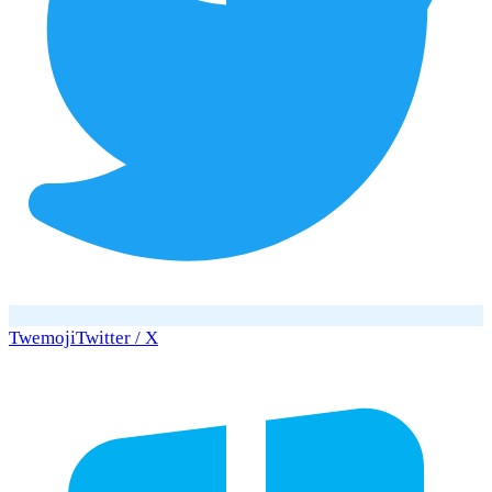
Twemoji
Twitter / X