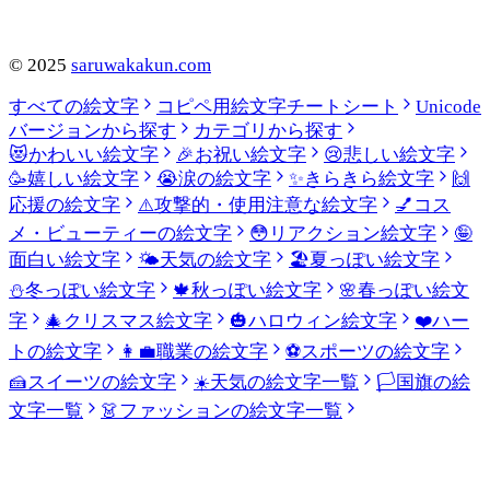
©
2025
saruwakakun.com
すべての絵文字
コピペ用絵文字チートシート
Unicode
バージョンから探す
カテゴリから探す
😻
かわいい絵文字
🎉
お祝い絵文字
😢
悲しい絵文字
🥳
嬉しい絵文字
😭
涙の絵文字
✨
きらきら絵文字
🙌
応援の絵文字
⚠️
攻撃的・使用注意な絵文字
💅
コス
メ・ビューティーの絵文字
😳
リアクション絵文字
🤪
面白い絵文字
🌤️
天気の絵文字
🏖️
夏っぽい絵文字
⛄
冬っぽい絵文字
🍁
秋っぽい絵文字
🌸
春っぽい絵文
字
🎄
クリスマス絵文字
🎃
ハロウィン絵文字
❤️
ハー
トの絵文字
👩‍💼
職業の絵文字
⚽
スポーツの絵文字
🍰
スイーツの絵文字
☀️
天気の絵文字一覧
🏳️
国旗の絵
文字一覧
👗
ファッションの絵文字一覧