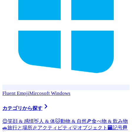
Fluent Emoji
Mircosoft Windows
カテゴリから探す
😊
笑顔 & 感情
👋
人 & 体
🐱
動物 & 自然
🍕
食べ物 & 飲み物
🚗
旅行と場所
🎉
アクティビティ
💡
オブジェクト
🏧
記号
🏁