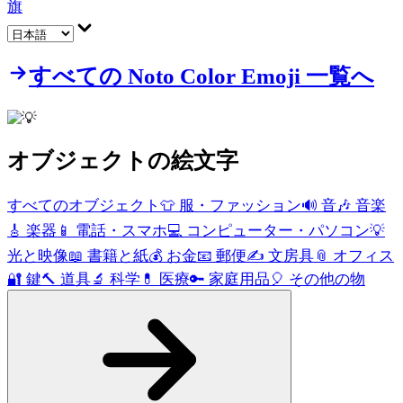
旗
すべての Noto Color Emoji 一覧へ
オブジェクト
の絵文字
すべてのオブジェクト
👕
服・ファッション
🔊
音
🎶
音楽
🎸
楽器
📱
電話・スマホ
💻
コンピューター・パソコン
💡
光と映像
📖
書籍と紙
💰
お金
📧
郵便
✍️
文房具
📎
オフィス
🔐
鍵
🔨
道具
🔬
科学
💊
医療
🔑
家庭用品
🎈
その他の物