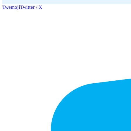
Twemoji
Twitter / X