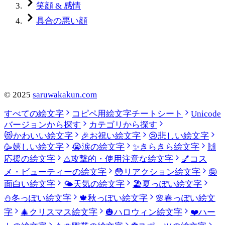
笑顔 & 感情
具合の悪い顔
©
2025
saruwakakun.com
すべての絵文字
コピペ用絵文字チートシート
Unicode
バージョンから探す
カテゴリから探す
😻
かわいい絵文字
🎉
お祝い絵文字
😢
悲しい絵文字
🥳
嬉しい絵文字
😭
涙の絵文字
✨
きらきら絵文字
🙌
応援の絵文字
⚠️
攻撃的・使用注意な絵文字
💅
コス
メ・ビューティーの絵文字
😳
リアクション絵文字
🤪
面白い絵文字
🌤️
天気の絵文字
🏖️
夏っぽい絵文字
⛄
冬っぽい絵文字
🍁
秋っぽい絵文字
🌸
春っぽい絵文
字
🎄
クリスマス絵文字
🎃
ハロウィン絵文字
❤️
ハー