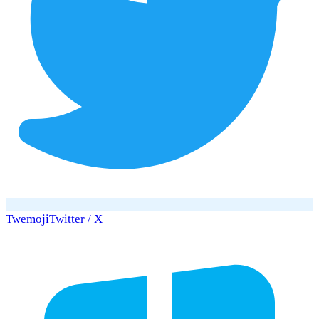
Twemoji
Twitter / X