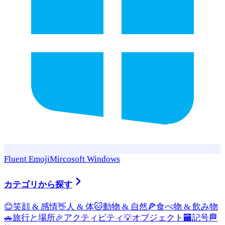
Fluent Emoji
Mircosoft Windows
カテゴリから探す
😊
笑顔 & 感情
👋
人 & 体
🐱
動物 & 自然
🍕
食べ物 & 飲み物
🚗
旅行と場所
🎉
アクティビティ
💡
オブジェクト
🏧
記号
🏁