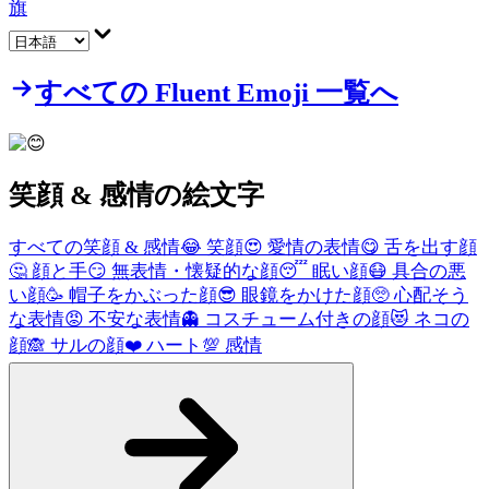
旗
すべての Fluent Emoji 一覧へ
笑顔 & 感情
の絵文字
すべての笑顔 & 感情
😂
笑顔
😍
愛情の表情
😋
舌を出す顔
🤔
顔と手
😏
無表情・懐疑的な顔
😴
眠い顔
😷
具合の悪
い顔
🥳
帽子をかぶった顔
😎
眼鏡をかけた顔
🥺
心配そう
な表情
😡
不安な表情
👻
コスチューム付きの顔
😻
ネコの
顔
🙈
サルの顔
❤️
ハート
💯
感情