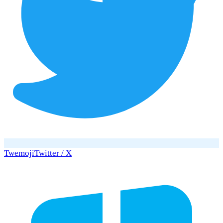
Twemoji
Twitter / X