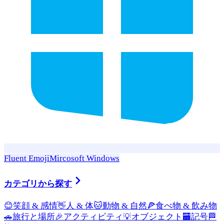
Fluent Emoji
Mircosoft Windows
カテゴリから探す
😊
笑顔 & 感情
👋
人 & 体
🐱
動物 & 自然
🍕
食べ物 & 飲み物
🚗
旅行と場所
🎉
アクティビティ
💡
オブジェクト
🏧
記号
🏁