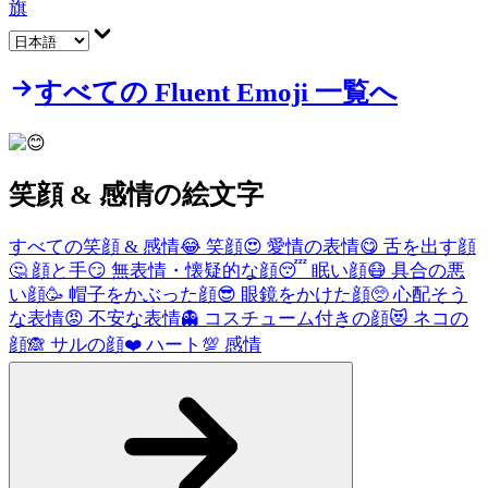
旗
すべての Fluent Emoji 一覧へ
笑顔 & 感情
の絵文字
すべての笑顔 & 感情
😂
笑顔
😍
愛情の表情
😋
舌を出す顔
🤔
顔と手
😏
無表情・懐疑的な顔
😴
眠い顔
😷
具合の悪
い顔
🥳
帽子をかぶった顔
😎
眼鏡をかけた顔
🥺
心配そう
な表情
😡
不安な表情
👻
コスチューム付きの顔
😻
ネコの
顔
🙈
サルの顔
❤️
ハート
💯
感情