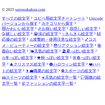
©
2025
saruwakakun.com
すべての絵文字
コピペ用絵文字チートシート
Unicode
バージョンから探す
カテゴリから探す
😻
かわいい絵文字
🎉
お祝い絵文字
😢
悲しい絵文字
🥳
嬉しい絵文字
😭
涙の絵文字
✨
きらきら絵文字
🙌
応援の絵文字
⚠️
攻撃的・使用注意な絵文字
💅
コス
メ・ビューティーの絵文字
😳
リアクション絵文字
🤪
面白い絵文字
🌤️
天気の絵文字
🏖️
夏っぽい絵文字
⛄
冬っぽい絵文字
🍁
秋っぽい絵文字
🌸
春っぽい絵文
字
🎄
クリスマス絵文字
🎃
ハロウィン絵文字
❤️
ハー
トの絵文字
👩‍💼
職業の絵文字
⚽
スポーツの絵文字
🍰
スイーツの絵文字
☀️
天気の絵文字一覧
🏳️
国旗の絵
文字一覧
👗
ファッションの絵文字一覧