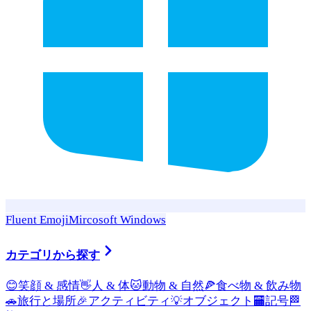
Fluent Emoji
Mircosoft Windows
カテゴリから探す
😊
笑顔 & 感情
👋
人 & 体
🐱
動物 & 自然
🍕
食べ物 & 飲み物
🚗
旅行と場所
🎉
アクティビティ
💡
オブジェクト
🏧
記号
🏁