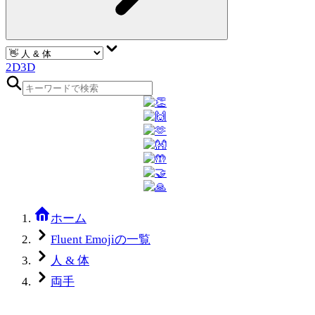
2D
3D
ホーム
Fluent Emojiの一覧
人 & 体
両手