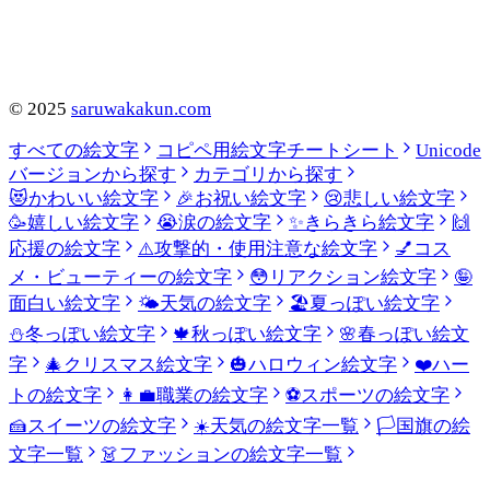
©
2025
saruwakakun.com
すべての絵文字
コピペ用絵文字チートシート
Unicode
バージョンから探す
カテゴリから探す
😻
かわいい絵文字
🎉
お祝い絵文字
😢
悲しい絵文字
🥳
嬉しい絵文字
😭
涙の絵文字
✨
きらきら絵文字
🙌
応援の絵文字
⚠️
攻撃的・使用注意な絵文字
💅
コス
メ・ビューティーの絵文字
😳
リアクション絵文字
🤪
面白い絵文字
🌤️
天気の絵文字
🏖️
夏っぽい絵文字
⛄
冬っぽい絵文字
🍁
秋っぽい絵文字
🌸
春っぽい絵文
字
🎄
クリスマス絵文字
🎃
ハロウィン絵文字
❤️
ハー
トの絵文字
👩‍💼
職業の絵文字
⚽
スポーツの絵文字
🍰
スイーツの絵文字
☀️
天気の絵文字一覧
🏳️
国旗の絵
文字一覧
👗
ファッションの絵文字一覧