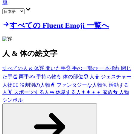
旗
すべての Fluent Emoji 一覧へ
人 & 体
の絵文字
すべての人 & 体
👋
開いた手
👌
手の一部
👉
一本指
👍
閉じ
た手
👏
両手
✍️
手持ち物
💪
体の部位
🧑
人
🤷
ジェスチャー
人物
🧑‍⚕️
役割別の人物
🧙
ファンタジーな人物
🏃
活動する
人
🏋️
スポーツする人
🛌
休息する人
👨‍👩‍👧‍👦
家族
👣
人物
シンボル