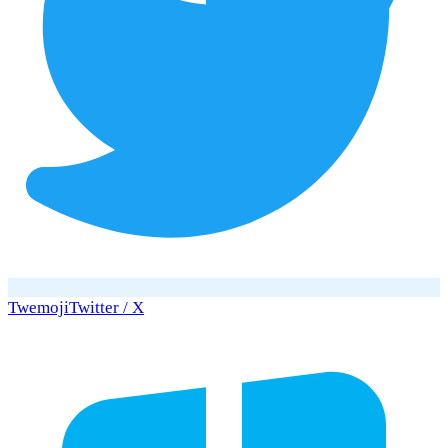
Twemoji
Twitter / X