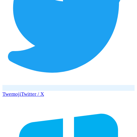
Twemoji
Twitter / X