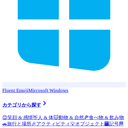
Fluent Emoji
Mircosoft Windows
カテゴリから探す
😊
笑顔 & 感情
👋
人 & 体
🐱
動物 & 自然
🍕
食べ物 & 飲み物
🚗
旅行と場所
🎉
アクティビティ
💡
オブジェクト
🏧
記号
🏁