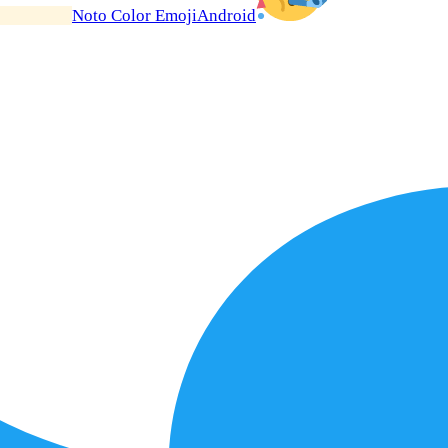
Noto Color Emoji
Android