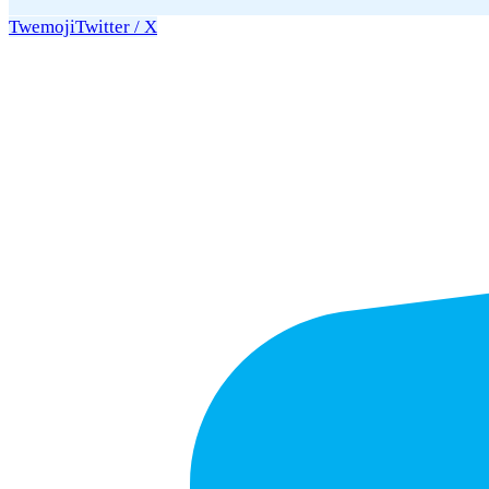
Twemoji
Twitter / X