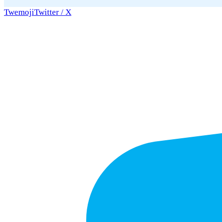
Twemoji
Twitter / X