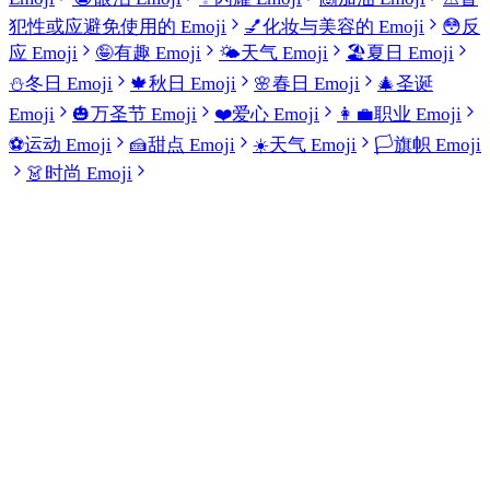
犯性或应避免使用的 Emoji
💅
化妆与美容的 Emoji
😳
反
应 Emoji
🤪
有趣 Emoji
🌤️
天气 Emoji
🏖️
夏日 Emoji
⛄
冬日 Emoji
🍁
秋日 Emoji
🌸
春日 Emoji
🎄
圣诞
Emoji
🎃
万圣节 Emoji
❤️
爱心 Emoji
👩‍💼
职业 Emoji
⚽
运动 Emoji
🍰
甜点 Emoji
☀️
天气 Emoji
🏳️
旗帜 Emoji
👗
时尚 Emoji