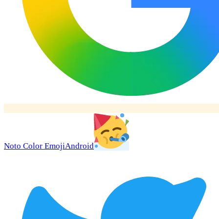
Noto Color Emoji
Android