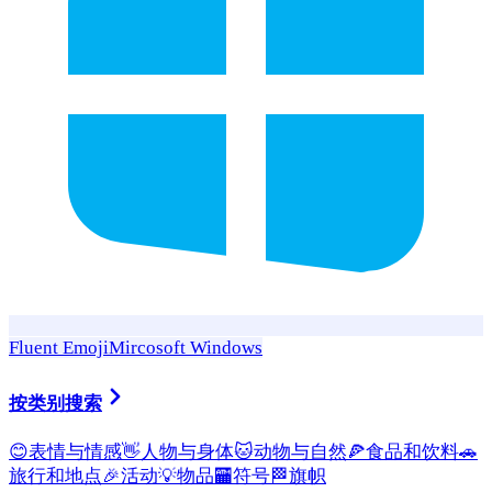
Fluent Emoji
Mircosoft Windows
按类别搜索
😊
表情与情感
👋
人物与身体
🐱
动物与自然
🍕
食品和饮料
🚗
旅行和地点
🎉
活动
💡
物品
🏧
符号
🏁
旗帜