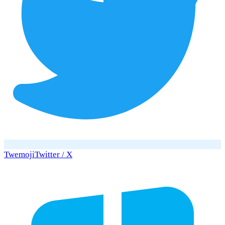
Twemoji
Twitter / X