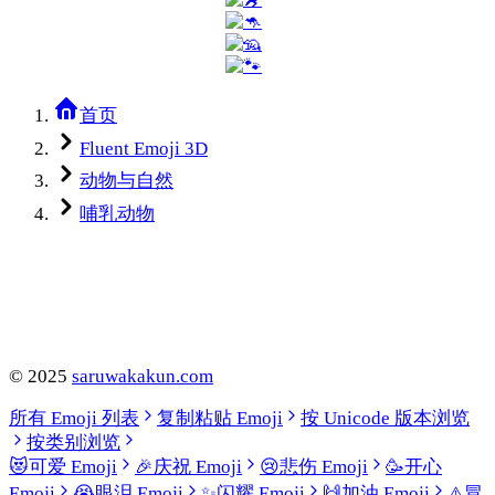
首页
Fluent Emoji 3D
动物与自然
哺乳动物
©
2025
saruwakakun.com
所有 Emoji 列表
复制粘贴 Emoji
按 Unicode 版本浏览
按类别浏览
😻
可爱 Emoji
🎉
庆祝 Emoji
😢
悲伤 Emoji
🥳
开心
Emoji
😭
眼泪 Emoji
✨
闪耀 Emoji
🙌
加油 Emoji
⚠️
冒