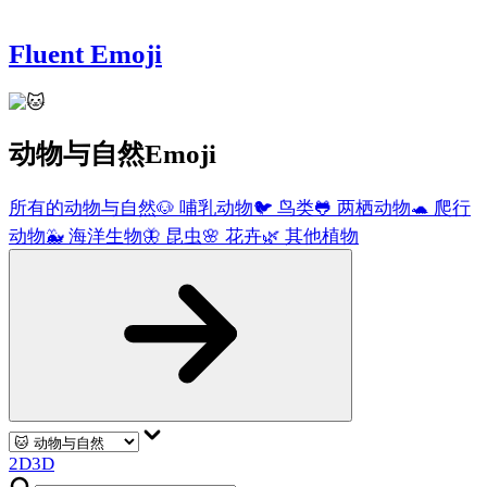
Fluent Emoji
动物与自然
Emoji
所有的动物与自然
🐶
哺乳动物
🐦
鸟类
🐸
两栖动物
🐢
爬行
动物
🐳
海洋生物
🦋
昆虫
🌸
花卉
🌿
其他植物
2D
3D