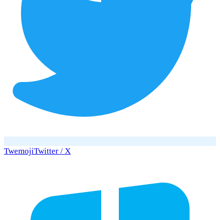
Twemoji
Twitter / X