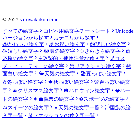
©
2025
saruwakakun.com
すべての絵文字
コピペ用絵文字チートシート
Unicode
バージョンから探す
カテゴリから探す
😻
かわいい絵文字
🎉
お祝い絵文字
😢
悲しい絵文字
🥳
嬉しい絵文字
😭
涙の絵文字
✨
きらきら絵文字
🙌
応援の絵文字
⚠️
攻撃的・使用注意な絵文字
💅
コス
メ・ビューティーの絵文字
😳
リアクション絵文字
🤪
面白い絵文字
🌤️
天気の絵文字
🏖️
夏っぽい絵文字
⛄
冬っぽい絵文字
🍁
秋っぽい絵文字
🌸
春っぽい絵文
字
🎄
クリスマス絵文字
🎃
ハロウィン絵文字
❤️
ハー
トの絵文字
👩‍💼
職業の絵文字
⚽
スポーツの絵文字
🍰
スイーツの絵文字
☀️
天気の絵文字一覧
🏳️
国旗の絵
文字一覧
👗
ファッションの絵文字一覧