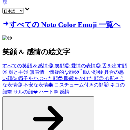
旗
すべての Noto Color Emoji 一覧へ
笑顔 & 感情
の絵文字
すべての笑顔 & 感情
😂
笑顔
😍
愛情の表情
😋
舌を出す顔
🤔
顔と手
😏
無表情・懐疑的な顔
😴
眠い顔
😷
具合の悪
い顔
🥳
帽子をかぶった顔
😎
眼鏡をかけた顔
🥺
心配そう
な表情
😡
不安な表情
👻
コスチューム付きの顔
😻
ネコの
顔
🙈
サルの顔
❤️
ハート
💯
感情