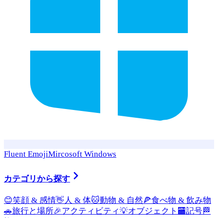
Fluent Emoji
Mircosoft Windows
カテゴリから探す
😊
笑顔 & 感情
👋
人 & 体
🐱
動物 & 自然
🍕
食べ物 & 飲み物
🚗
旅行と場所
🎉
アクティビティ
💡
オブジェクト
🏧
記号
🏁