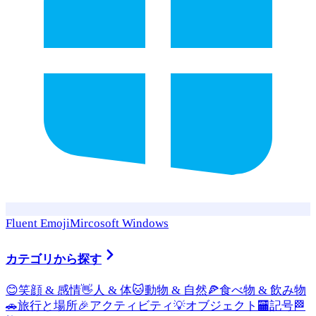
Fluent Emoji
Mircosoft Windows
カテゴリから探す
😊
笑顔 & 感情
👋
人 & 体
🐱
動物 & 自然
🍕
食べ物 & 飲み物
🚗
旅行と場所
🎉
アクティビティ
💡
オブジェクト
🏧
記号
🏁