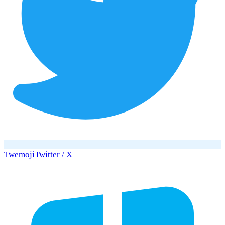
Twemoji
Twitter / X