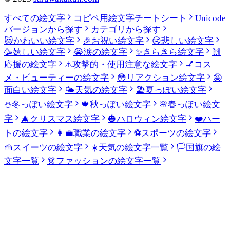
すべての絵文字
コピペ用絵文字チートシート
Unicode
バージョンから探す
カテゴリから探す
😻
かわいい絵文字
🎉
お祝い絵文字
😢
悲しい絵文字
🥳
嬉しい絵文字
😭
涙の絵文字
✨
きらきら絵文字
🙌
応援の絵文字
⚠️
攻撃的・使用注意な絵文字
💅
コス
メ・ビューティーの絵文字
😳
リアクション絵文字
🤪
面白い絵文字
🌤️
天気の絵文字
🏖️
夏っぽい絵文字
⛄
冬っぽい絵文字
🍁
秋っぽい絵文字
🌸
春っぽい絵文
字
🎄
クリスマス絵文字
🎃
ハロウィン絵文字
❤️
ハー
トの絵文字
👩‍💼
職業の絵文字
⚽
スポーツの絵文字
🍰
スイーツの絵文字
☀️
天気の絵文字一覧
🏳️
国旗の絵
文字一覧
👗
ファッションの絵文字一覧