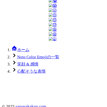
ホーム
Noto Color Emojiの一覧
笑顔 & 感情
心配そうな表情
©
2025
saruwakakun.com