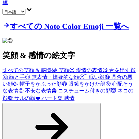
旗
すべての Noto Color Emoji 一覧へ
笑顔 & 感情
の絵文字
すべての笑顔 & 感情
😂
笑顔
😍
愛情の表情
😋
舌を出す顔
🤔
顔と手
😏
無表情・懐疑的な顔
😴
眠い顔
😷
具合の悪
い顔
🥳
帽子をかぶった顔
😎
眼鏡をかけた顔
🥺
心配そう
な表情
😡
不安な表情
👻
コスチューム付きの顔
😻
ネコの
顔
🙈
サルの顔
❤️
ハート
💯
感情