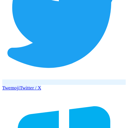
Twemoji
Twitter / X