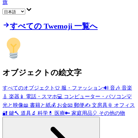
旗
すべての Twemoji 一覧へ
オブジェクト
の絵文字
すべてのオブジェクト
👕
服・ファッション
🔊
音
🎶
音楽
🎸
楽器
📱
電話・スマホ
💻
コンピューター・パソコン
💡
光と映像
📖
書籍と紙
💰
お金
📧
郵便
✍️
文房具
📎
オフィス
🔐
鍵
🔨
道具
🔬
科学
💊
医療
🔑
家庭用品
🎈
その他の物