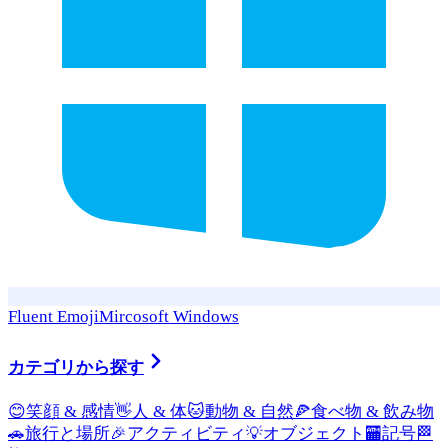
Fluent Emoji
Mircosoft Windows
カテゴリから探す
😊
笑顔 & 感情
👋
人 & 体
🐱
動物 & 自然
🍕
食べ物 & 飲み物
🚗
旅行と場所
🎉
アクティビティ
💡
オブジェクト
🏧
記号
🏁