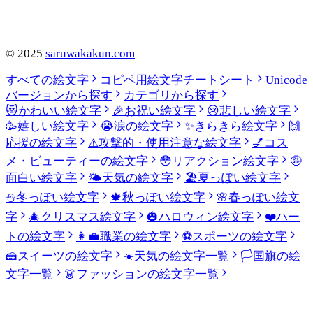
©
2025
saruwakakun.com
すべての絵文字
コピペ用絵文字チートシート
Unicode
バージョンから探す
カテゴリから探す
😻
かわいい絵文字
🎉
お祝い絵文字
😢
悲しい絵文字
🥳
嬉しい絵文字
😭
涙の絵文字
✨
きらきら絵文字
🙌
応援の絵文字
⚠️
攻撃的・使用注意な絵文字
💅
コス
メ・ビューティーの絵文字
😳
リアクション絵文字
🤪
面白い絵文字
🌤️
天気の絵文字
🏖️
夏っぽい絵文字
⛄
冬っぽい絵文字
🍁
秋っぽい絵文字
🌸
春っぽい絵文
字
🎄
クリスマス絵文字
🎃
ハロウィン絵文字
❤️
ハー
トの絵文字
👩‍💼
職業の絵文字
⚽
スポーツの絵文字
🍰
スイーツの絵文字
☀️
天気の絵文字一覧
🏳️
国旗の絵
文字一覧
👗
ファッションの絵文字一覧