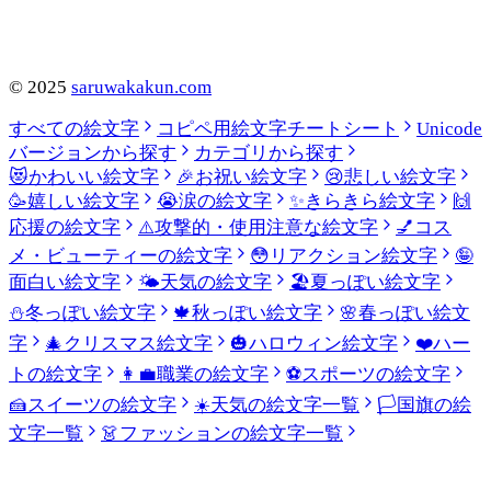
©
2025
saruwakakun.com
すべての絵文字
コピペ用絵文字チートシート
Unicode
バージョンから探す
カテゴリから探す
😻
かわいい絵文字
🎉
お祝い絵文字
😢
悲しい絵文字
🥳
嬉しい絵文字
😭
涙の絵文字
✨
きらきら絵文字
🙌
応援の絵文字
⚠️
攻撃的・使用注意な絵文字
💅
コス
メ・ビューティーの絵文字
😳
リアクション絵文字
🤪
面白い絵文字
🌤️
天気の絵文字
🏖️
夏っぽい絵文字
⛄
冬っぽい絵文字
🍁
秋っぽい絵文字
🌸
春っぽい絵文
字
🎄
クリスマス絵文字
🎃
ハロウィン絵文字
❤️
ハー
トの絵文字
👩‍💼
職業の絵文字
⚽
スポーツの絵文字
🍰
スイーツの絵文字
☀️
天気の絵文字一覧
🏳️
国旗の絵
文字一覧
👗
ファッションの絵文字一覧