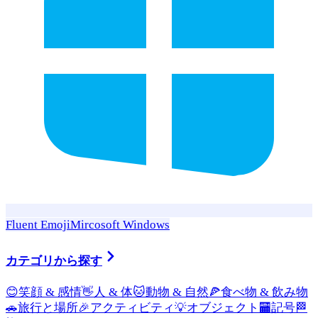
Fluent Emoji
Mircosoft Windows
カテゴリから探す
😊
笑顔 & 感情
👋
人 & 体
🐱
動物 & 自然
🍕
食べ物 & 飲み物
🚗
旅行と場所
🎉
アクティビティ
💡
オブジェクト
🏧
記号
🏁