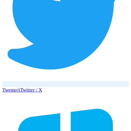
Twemoji
Twitter / X