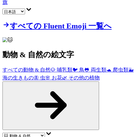
旗
すべての Fluent Emoji 一覧へ
動物 & 自然
の絵文字
すべての動物 & 自然
🐶
哺乳類
🐦
鳥
🐸
両生類
🐢
爬虫類
🐳
海の生きもの
🦋
虫
🌸
お花
🌿
その他の植物